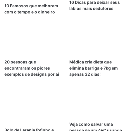
16 Dicas para deixar seus
10 Famosos que melhoram
lábios mais sedutores
com o tempo e o dinheiro
20 pessoas que
Médica cria dieta que
encontraram os piores
elimina barriga e 7kg em
exemplos de designs por aí
apenas 32 dias!
Veja como salvar uma
Bolo de Laranja fofinho e
pessoa de um AVC usando