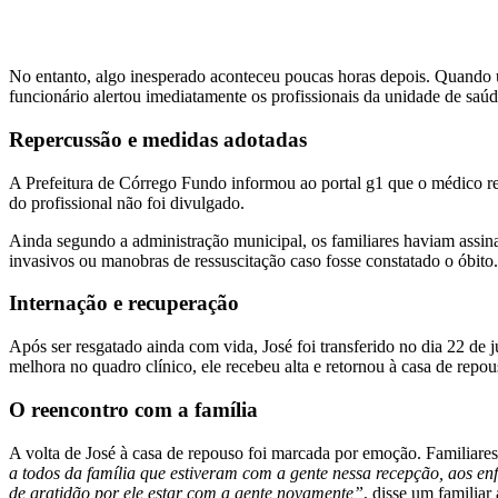
No entanto, algo inesperado aconteceu poucas horas depois. Quando um 
funcionário alertou imediatamente os profissionais da unidade de saúd
Repercussão e medidas adotadas
A Prefeitura de Córrego Fundo informou ao portal g1 que o médico res
do profissional não foi divulgado.
Ainda segundo a administração municipal, os familiares haviam assi
invasivos ou manobras de ressuscitação caso fosse constatado o óbit
Internação e recuperação
Após ser resgatado ainda com vida, José foi transferido no dia 22 d
melhora no quadro clínico, ele recebeu alta e retornou à casa de rep
O reencontro com a família
A volta de José à casa de repouso foi marcada por emoção. Familiares
a todos da família que estiveram com a gente nessa recepção, aos en
de gratidão por ele estar com a gente novamente”
, disse um familiar 