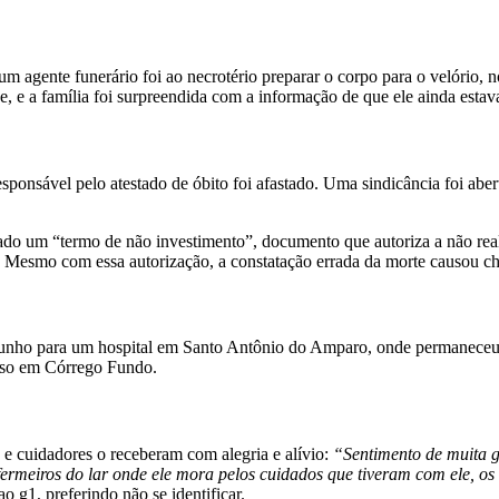
agente funerário foi ao necrotério preparar o corpo para o velório, no
e, e a família foi surpreendida com a informação de que ele ainda estav
ponsável pelo atestado de óbito foi afastado. Uma sindicância foi aber
nado um “termo de não investimento”, documento que autoriza a não re
o. Mesmo com essa autorização, a constatação errada da morte causou c
e junho para um hospital em Santo Antônio do Amparo, onde permaneceu
ouso em Córrego Fundo.
 e cuidadores o receberam com alegria e alívio:
“Sentimento de muita 
fermeiros do lar onde ele mora pelos cuidados que tiveram com ele, o
ao g1, preferindo não se identificar.