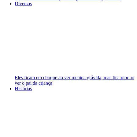
Diversos
Eles ficam em choque ao ver menina grávida, mas fica pior ao
ver o pai da criança
Histórias