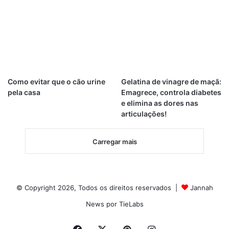
Como evitar que o cão urine
Gelatina de vinagre de maçã:
pela casa
Emagrece, controla diabetes
e elimina as dores nas
articulações!
Carregar mais
© Copyright 2026, Todos os direitos reservados |
Jannah
News por TieLabs
Facebook
X
Pinterest
Instagram