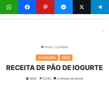
Menu
Pr
-
Início
/
Culinária
CULINÁRIA
PÃES
RECEITA DE PÃO DE IOGURTE
ADM
5.045
2 minutos de leitura