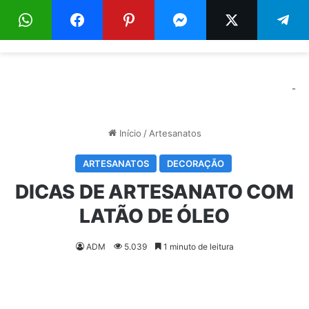
Menu
Pr
-
Início
/
Artesanatos
ARTESANATOS
DECORAÇÃO
DICAS DE ARTESANATO COM
LATÃO DE ÓLEO
ADM
5.039
1 minuto de leitura