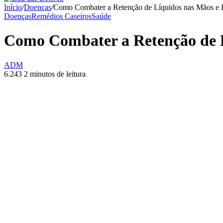
Início
/
Doenças
/
Como Combater a Retenção de Líquidos nas Mãos e Pé
Doenças
Remédios Caseiros
Saúde
Como Combater a Retenção de Lí
ADM
6.243
2 minutos de leitura