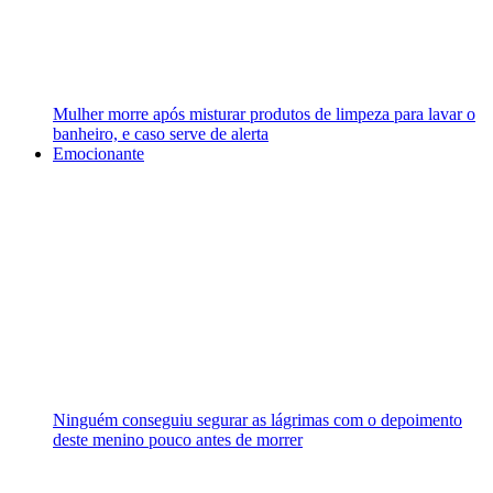
Mulher morre após misturar produtos de limpeza para lavar o
banheiro, e caso serve de alerta
Emocionante
Ninguém conseguiu segurar as lágrimas com o depoimento
deste menino pouco antes de morrer