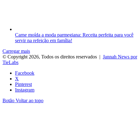
Carne moída a moda parmegiana: Receita perfeita para você
servir na refeição em família!
Carregar mais
© Copyright 2026, Todos os direitos reservados |
Jannah News por
TieLabs
Facebook
X
Pinterest
Instagram
Botão Voltar ao topo