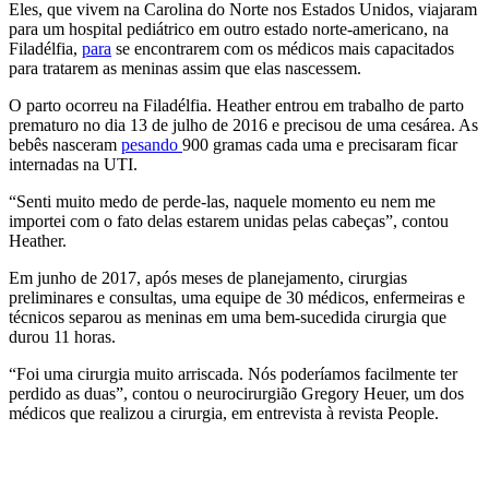
Eles, que vivem na Carolina do Norte nos Estados Unidos, viajaram
para um hospital pediátrico em outro estado norte-americano, na
Filadélfia,
para
se encontrarem com os médicos mais capacitados
para tratarem as meninas assim que elas nascessem.
O parto ocorreu na Filadélfia. Heather entrou em trabalho de parto
prematuro no dia 13 de julho de 2016 e precisou de uma cesárea. As
bebês nasceram
pesando
900 gramas cada uma e precisaram ficar
internadas na UTI.
“Senti muito medo de perde-las, naquele momento eu nem me
importei com o fato delas estarem unidas pelas cabeças”, contou
Heather.
Em junho de 2017, após meses de planejamento, cirurgias
preliminares e consultas, uma equipe de 30 médicos, enfermeiras e
técnicos separou as meninas em uma bem-sucedida cirurgia que
durou 11 horas.
“Foi uma cirurgia muito arriscada. Nós poderíamos facilmente ter
perdido as duas”, contou o neurocirurgião Gregory Heuer, um dos
médicos que realizou a cirurgia, em entrevista à revista People.