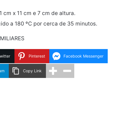
1 cm x 11 cm e 7 cm de altura.
ido a 180 ºC por cerca de 35 minutos.
MILIARES
witter
Pinterest
Facebook Messenger
ram
Copy Link