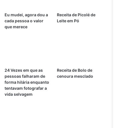
Eu mudei, agora dou a
Receita de Picolé de
cada pessoa o valor
Leite em Pó
que merece
24 Vezes em que as
Receita de Bolo de
pessoas falharam de
cenoura mesclado
forma hilária enquanto
tentavam fotografar a
vida selvagem