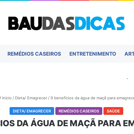
REMÉDIOS CASEIROS
ENTRETENIMENTO
AR
-
Início
/
Dieta/ Emagrecer
/
9 benefícios da água de maçã para emagrec
DIETA/ EMAGRECER
REMÉDIOS CASEIROS
SAÚDE
CIOS DA ÁGUA DE MAÇÃ PARA 