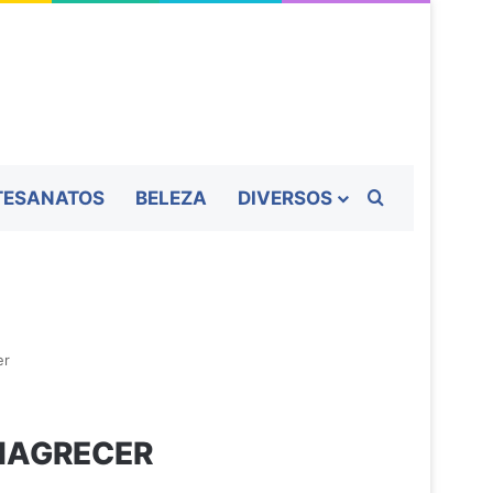
Procurar por
TESANATOS
BELEZA
DIVERSOS
er
EMAGRECER