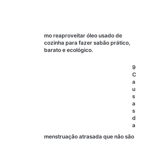
mo reaproveitar óleo usado de
cozinha para fazer sabão prático,
barato e ecológico.
9
C
a
u
s
a
s
d
a
menstruação atrasada que não são