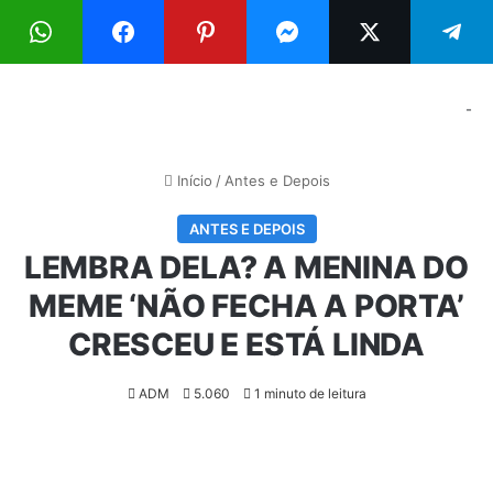
Menu
Pr
-
Início
/
Antes e Depois
ANTES E DEPOIS
LEMBRA DELA? A MENINA DO
MEME ‘NÃO FECHA A PORTA’
CRESCEU E ESTÁ LINDA
ADM
5.060
1 minuto de leitura