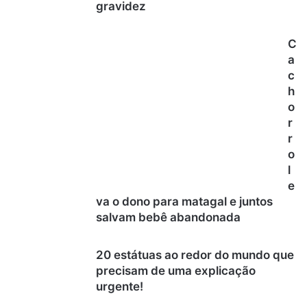
gravidez
C
a
c
h
o
r
r
o
l
e
va o dono para matagal e juntos
salvam bebê abandonada
20 estátuas ao redor do mundo que
precisam de uma explicação
urgente!