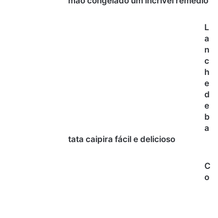
mão congelado um incrível remédio
L
a
n
c
h
e
d
e
b
a
tata caipira fácil e delicioso
C
o