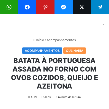
Menu
Pr
-
Início
/
Acompanhamentos
ACOMPANHAMENTOS
CULINÁRIA
BATATA À PORTUGUESA
ASSADA NO FORNO COM
OVOS COZIDOS, QUEIJO E
AZEITONA
ADM
5.076
1 minuto de leitura