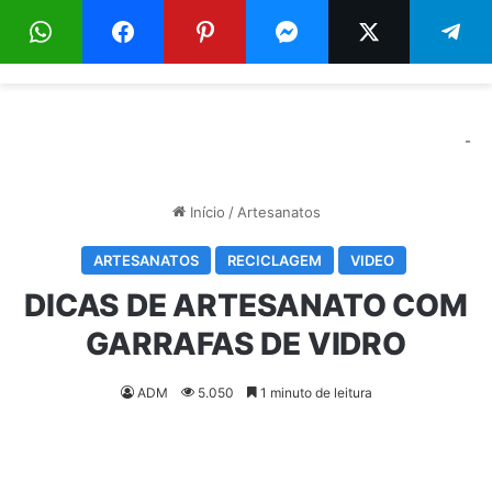
Menu
Pr
-
Início
/
Artesanatos
ARTESANATOS
RECICLAGEM
VIDEO
DICAS DE ARTESANATO COM
GARRAFAS DE VIDRO
ADM
5.050
1 minuto de leitura