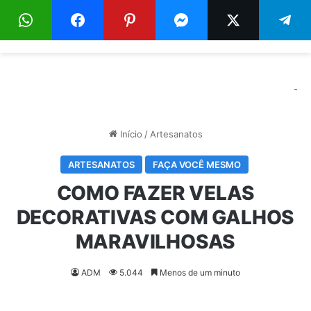
Menu
Pr
-
Início
/
Artesanatos
ARTESANATOS
FAÇA VOCÊ MESMO
COMO FAZER VELAS
DECORATIVAS COM GALHOS
MARAVILHOSAS
ADM
5.044
Menos de um minuto