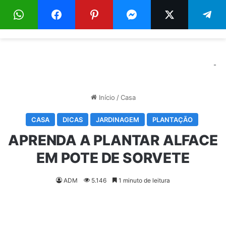
Menu
Pr
-
Início
/
Casa
CASA
DICAS
JARDINAGEM
PLANTAÇÃO
APRENDA A PLANTAR ALFACE
EM POTE DE SORVETE
ADM
5.146
1 minuto de leitura