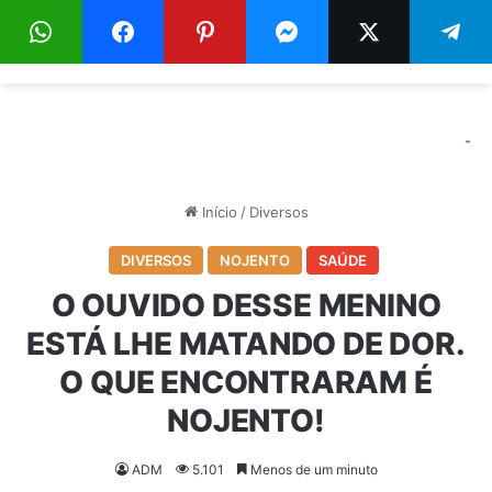
Menu
Pr
-
Início
/
Diversos
DIVERSOS
NOJENTO
SAÚDE
O OUVIDO DESSE MENINO
ESTÁ LHE MATANDO DE DOR.
O QUE ENCONTRARAM É
NOJENTO!
ADM
5.101
Menos de um minuto