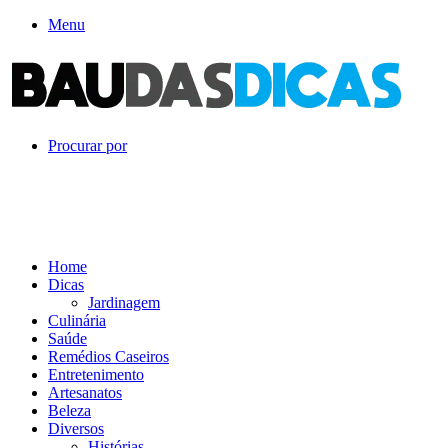
Menu
Procurar por
Home
Dicas
Jardinagem
Culinária
Saúde
Remédios Caseiros
Entretenimento
Artesanatos
Beleza
Diversos
Histórias