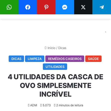
Menu
Pr
-
Início
/
Dicas
DICAS
LIMPEZA
REMÉDIOS CASEIROS
SAÚDE
UTILIDADES
4 UTILIDADES DA CASCA DE
OVO SIMPLESMENTE
INCRÍVEL
ADM
5.073
2 minutos de leitura