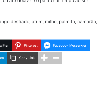
 ou até dourar e o palito sair limpo ao ser
ango desfiado, atum, milho, palmito, camarão,
witter
Pinterest
Facebook Messenger
ram
Copy Link