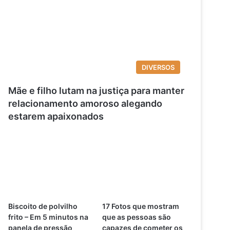
DIVERSOS
Mãe e filho lutam na justiça para manter
relacionamento amoroso alegando
estarem apaixonados
Biscoito de polvilho
17 Fotos que mostram
frito – Em 5 minutos na
que as pessoas são
panela de pressão
capazes de cometer os