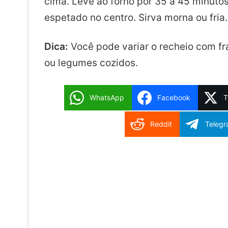
cima. Leve ao forno por 35 a 45 minutos,
espetado no centro. Sirva morna ou fria.
Dica:
Você pode variar o recheio com fr
ou legumes cozidos.
WhatsApp
Facebook
T
Reddit
Teleg