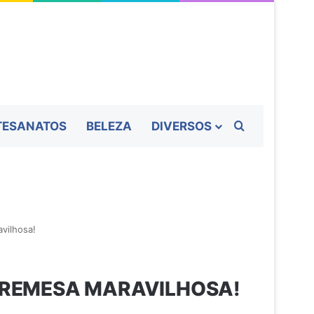
Procurar por
TESANATOS
BELEZA
DIVERSOS
vilhosa!
BREMESA MARAVILHOSA!