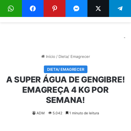
Menu
Pr
-
Início
/
Dieta/ Emagrecer
DIETA/ EMAGRECER
A SUPER ÁGUA DE GENGIBRE!
EMAGREÇA 4 KG POR
SEMANA!
ADM
5.042
1 minuto de leitura