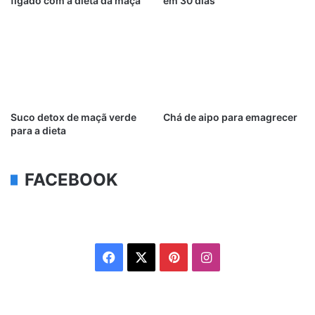
fígado com a dieta da maçã
em 30 dias
Suco detox de maçã verde
Chá de aipo para emagrecer
para a dieta
FACEBOOK
Facebook
X
Pinterest
Instagram