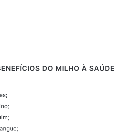
BENEFÍCIOS DO MILHO À SAÚDE
es;
ino;
uim;
sangue;