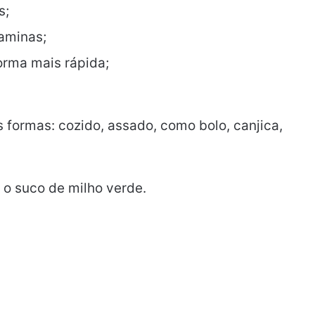
s;
taminas;
orma mais rápida;
 formas: cozido, assado, como bolo, canjica,
 o suco de milho verde.