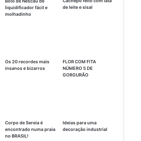
Cachepô feito com lata
Bolo de Nescau de
de leite e sisal
liquidificador fácil e
molhadinho
Os 20 recordes mais
FLOR COM FITA
insanos e bizarros
NÚMERO 5 DE
GORGURÃO
Corpo de Sereia é
Ideias para uma
encontrado numa praia
decoração industrial
no BRASIL!