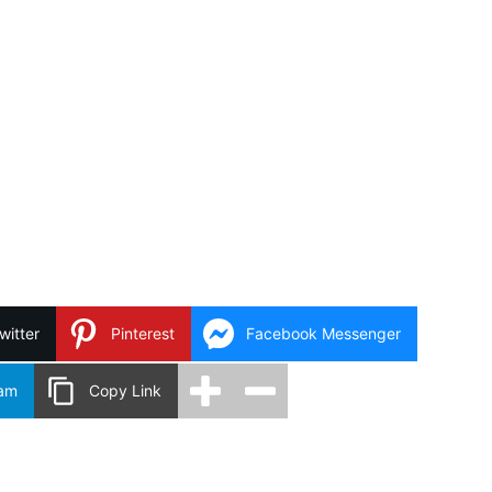
witter
Pinterest
Facebook Messenger
ram
Copy Link