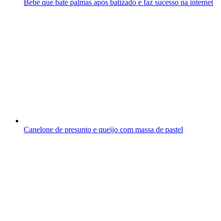
Bebê que bate palmas após batizado e faz sucesso na internet
Canelone de presunto e queijo com massa de pastel