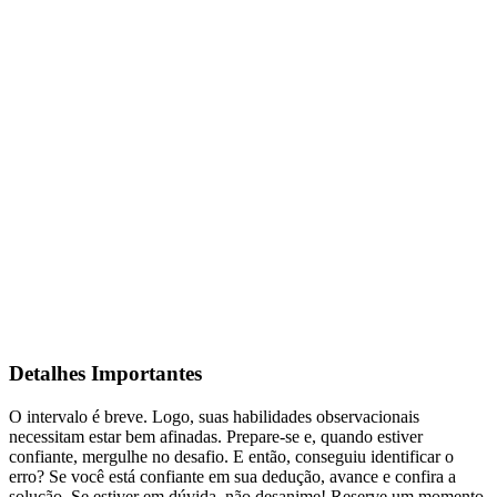
Detalhes Importantes
O intervalo é breve. Logo, suas habilidades observacionais
necessitam estar bem afinadas. Prepare-se e, quando estiver
confiante, mergulhe no desafio. E então, conseguiu identificar o
erro? Se você está confiante em sua dedução, avance e confira a
solução. Se estiver em dúvida, não desanime! Reserve um momento