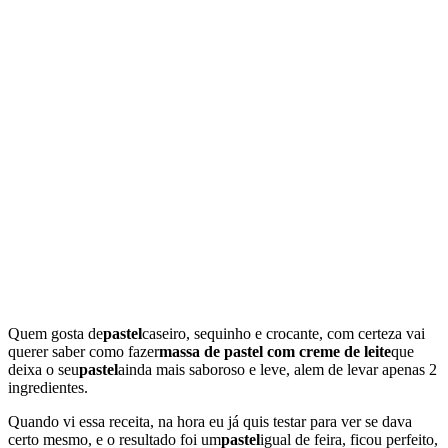
Quem gosta de
pastel
caseiro, sequinho e crocante, com certeza vai
querer saber como fazer
massa de pastel com creme de leite
que
deixa o seu
pastel
ainda mais saboroso e leve, alem de levar apenas 2
ingredientes.
Quando vi essa receita, na hora eu já quis testar para ver se dava
certo mesmo, e o resultado foi um
pastel
igual de feira, ficou perfeito,