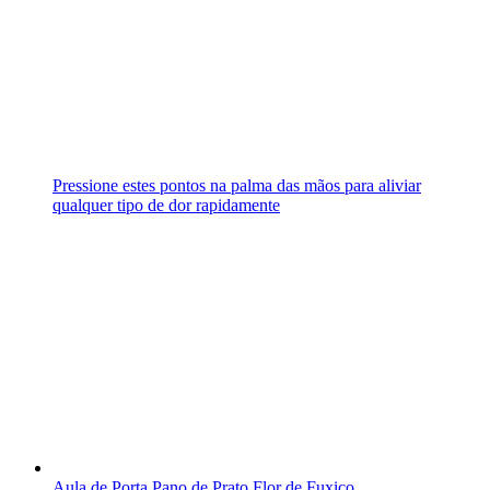
Pressione estes pontos na palma das mãos para aliviar
qualquer tipo de dor rapidamente
Aula de Porta Pano de Prato Flor de Fuxico