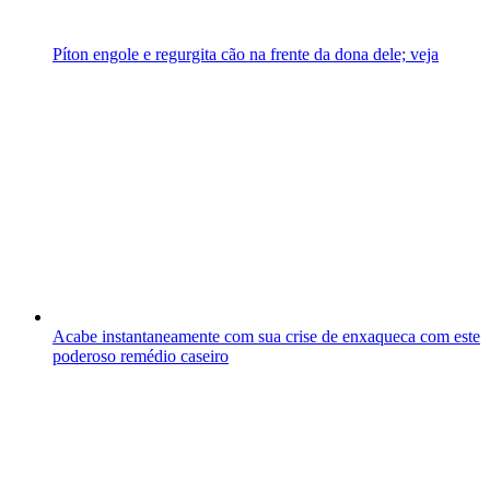
Píton engole e regurgita cão na frente da dona dele; veja
Acabe instantaneamente com sua crise de enxaqueca com este
poderoso remédio caseiro