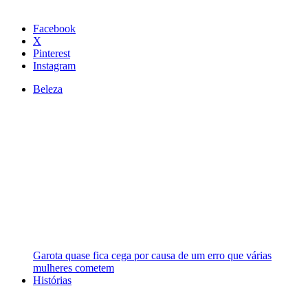
Facebook
X
Pinterest
Instagram
Beleza
Garota quase fica cega por causa de um erro que várias
mulheres cometem
Histórias