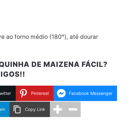
e ao forno médio (180°), até dourar
QUINHA DE MAIZENA FÁCIL?
IGOS!!
witter
Pinterest
Facebook Messenger
ram
Copy Link