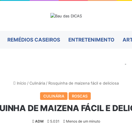
REMÉDIOS CASEIROS
ENTRETENIMENTO
AR
-
Início
/
Culinária
/
Rosquinha de maizena fácil e deliciosa
CULINÁRIA
ROSCAS
INHA DE MAIZENA FÁCIL E DEL
ADM
5.031
Menos de um minuto