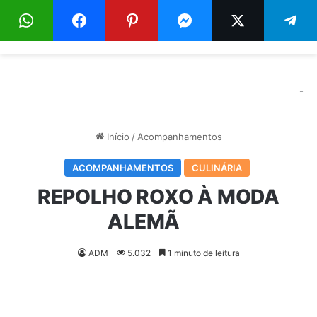
Menu
Pr
-
Início
/
Acompanhamentos
ACOMPANHAMENTOS
CULINÁRIA
REPOLHO ROXO À MODA
ALEMÃ⠀⠀
ADM
5.032
1 minuto de leitura