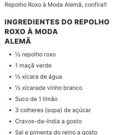
Repolho Roxo à Moda Alemã, confira!!
INGREDIENTES DO REPOLHO
ROXO À MODA
ALEMÃ⠀⠀⠀⠀⠀⠀⠀⠀⠀⠀⠀
½ repolho roxo
1 maçã verde
½ xícara de água
½ xícarade vinho branco
Suco de 1 limão
3 colheres (sopa) de açúcar
Cravos-da-índia a gosto
Sal e pimenta do reino a gosto