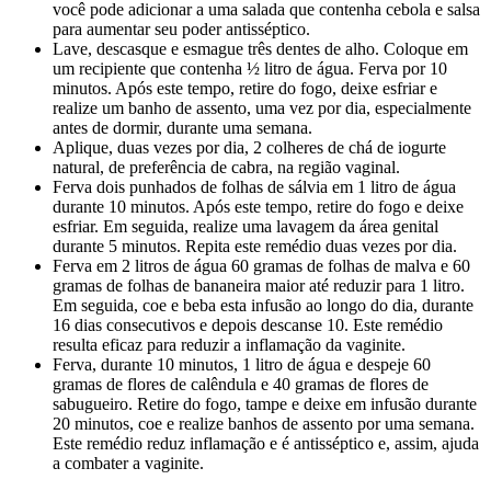
você pode adicionar a uma salada que contenha cebola e salsa
para aumentar seu poder antisséptico.
Lave, descasque e esmague três dentes de alho. Coloque em
um recipiente que contenha ½ litro de água. Ferva por 10
minutos. Após este tempo, retire do fogo, deixe esfriar e
realize um banho de assento, uma vez por dia, especialmente
antes de dormir, durante uma semana.
Aplique, duas vezes por dia, 2 colheres de chá de iogurte
natural, de preferência de cabra, na região vaginal.
Ferva dois punhados de folhas de sálvia em 1 litro de água
durante 10 minutos. Após este tempo, retire do fogo e deixe
esfriar. Em seguida, realize uma lavagem da área genital
durante 5 minutos. Repita este remédio duas vezes por dia.
Ferva em 2 litros de água 60 gramas de folhas de malva e 60
gramas de folhas de bananeira maior até reduzir para 1 litro.
Em seguida, coe e beba esta infusão ao longo do dia, durante
16 dias consecutivos e depois descanse 10. Este remédio
resulta eficaz para reduzir a inflamação da vaginite.
Ferva, durante 10 minutos, 1 litro de água e despeje 60
gramas de flores de calêndula e 40 gramas de flores de
sabugueiro. Retire do fogo, tampe e deixe em infusão durante
20 minutos, coe e realize banhos de assento por uma semana.
Este remédio reduz inflamação e é antisséptico e, assim, ajuda
a combater a vaginite.