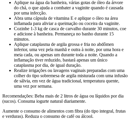
Aplique na água da banheira, várias gotas de óleo da árvore
do chá, o que ajuda a combater a vaginite quando é causada
por uma infecção.
Abra uma cápsula de vitamina E e aplique o óleo na área
inflamada para aliviar a queimação ou coceira da vaginite.
Cozinhe 1-3 kg de casca de carvalho durante 30 minutos, coe
e adicione à banheira. Permaneça no banho durante 15
minutos.
Aplique cataplasma de argila grossa e fria no abdômen
inferior, uma vez pela manhã e outra à noite, por uma hora e
meia cada, ou apenas um durante toda a noite. Quando a
inflamação tiver reduzido, bastará apenas um único
cataplasma por dia, de igual duração.
Realize irrigações ou lavagens vaginais preparadas com uma
colher do tipo sobremesa de argila misturada com uma infusão
de sálvia, em vez de água tradicional, temperatura quente,
uma vez por semana.
Recomendações: Beba mais de 2 litros de água ou líquidos por dia
(sucos). Consuma iogurte natural diariamente.
Aumente o consumo de alimentos com fibra (do tipo integral, frutas
e verduras). Reduza o consumo de café ou álcool.