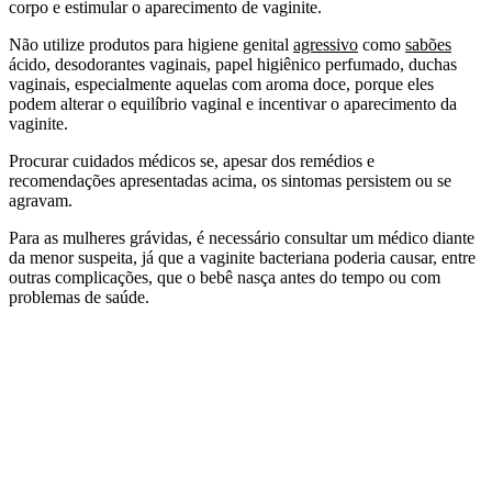
corpo e estimular o aparecimento de vaginite.
Não utilize produtos para higiene geni
tal
agressivo
como
sabões
á
cido, desodorantes vaginais, papel higiênico perfumado, duchas
vaginais, especialmente aquelas com aroma doce, porque eles
podem alterar o equilíbrio vaginal e incentivar o aparecimento da
vaginite.
Procurar cuidados médicos se, apesar dos remédios e
recomendações apresentadas acima, os sintomas persistem ou se
agravam.
Para as mulheres grávidas, é necessário consultar um médico diante
da menor suspeita, já que a vaginite bacteriana poderia causar, entre
outras complicações, que o bebê nasça antes do tempo ou com
problemas de saúde.