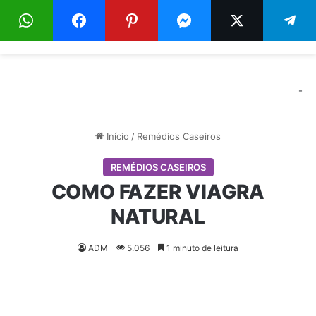
Menu
Pr
-
Início
/
Remédios Caseiros
REMÉDIOS CASEIROS
COMO FAZER VIAGRA
NATURAL
ADM
5.056
1 minuto de leitura