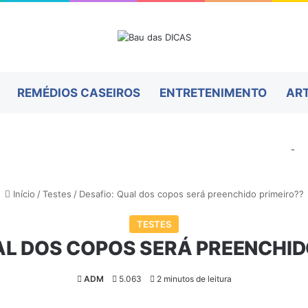
REMÉDIOS CASEIROS
ENTRETENIMENTO
AR
-
Início
/
Testes
/
Desafio: Qual dos copos será preenchido primeiro??
TESTES
AL DOS COPOS SERÁ PREENCHID
ADM
5.063
2 minutos de leitura