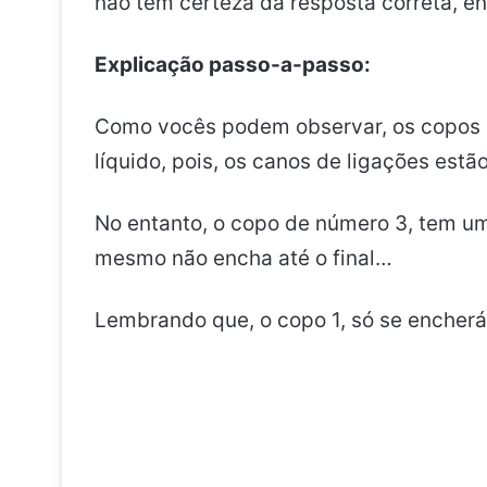
não tem certeza da resposta correta, en
Explicação passo-a-passo:
Como vocês podem observar, os copos d
líquido, pois, os canos de ligações estã
No entanto, o copo de número 3, tem u
mesmo
não encha até o final…
Lembrando que, o copo 1, só se encherá