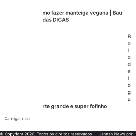
mo fazer manteiga vegana | Bau
das DICAS
B
o
l
o
d
e
I
o
g
u
rte grande e super fofinho
Carregar mais
© Copyright 2026, Todos os direitos reservados |
Jannah News por