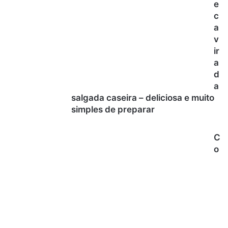
e
c
a
v
ir
a
d
a
salgada caseira – deliciosa e muito
simples de preparar
C
o