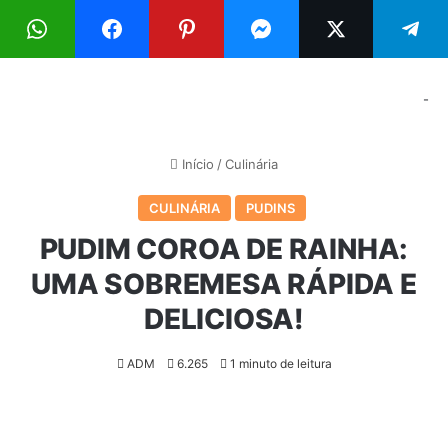
Menu
Pr
-
Início
/
Culinária
CULINÁRIA
PUDINS
PUDIM COROA DE RAINHA:
UMA SOBREMESA RÁPIDA E
DELICIOSA!
ADM
6.265
1 minuto de leitura