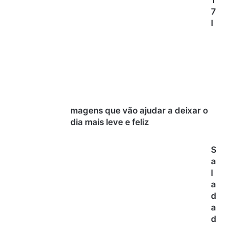
1
7
I
magens que vão ajudar a deixar o
dia mais leve e feliz
S
a
l
a
d
a
d