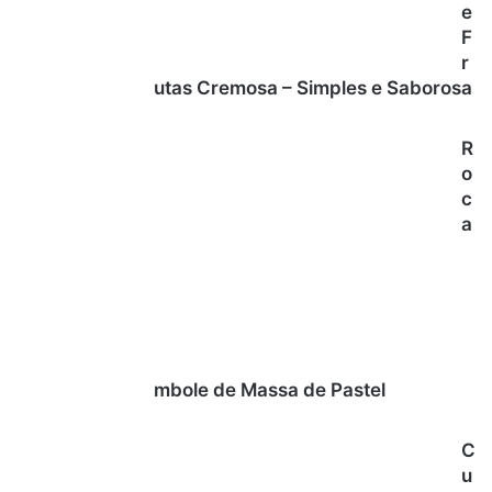
e
F
r
utas Cremosa – Simples e Saborosa
R
o
c
a
mbole de Massa de Pastel
C
u