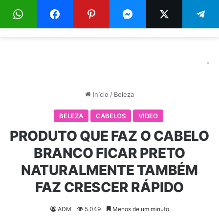
Menu
Pr
-
Início
/
Beleza
BELEZA
CABELOS
VIDEO
PRODUTO QUE FAZ O CABELO
BRANCO FICAR PRETO
NATURALMENTE TAMBÉM
FAZ CRESCER RÁPIDO
ADM
5.049
Menos de um minuto