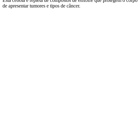
Esta cebola é repleta de compostos de enxofre que protegem o corpo
de apresentar tumores e tipos de câncer.