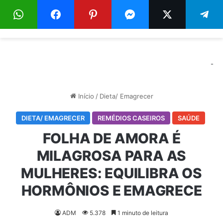
Menu
Pr
-
Início
/
Dieta/ Emagrecer
DIETA/ EMAGRECER
REMÉDIOS CASEIROS
SAÚDE
FOLHA DE AMORA É
MILAGROSA PARA AS
MULHERES: EQUILIBRA OS
HORMÔNIOS E EMAGRECE
ADM
5.378
1 minuto de leitura