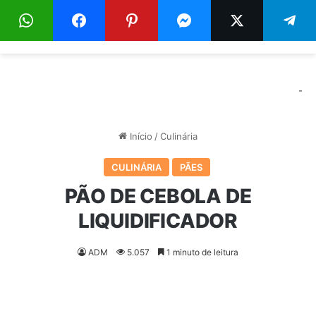
Menu
Pr
-
Início
/
Culinária
CULINÁRIA
PÃES
PÃO DE CEBOLA DE
LIQUIDIFICADOR
ADM
5.057
1 minuto de leitura