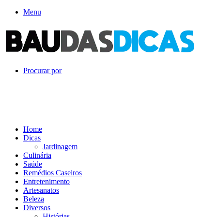
Menu
Procurar por
Home
Dicas
Jardinagem
Culinária
Saúde
Remédios Caseiros
Entretenimento
Artesanatos
Beleza
Diversos
Histórias