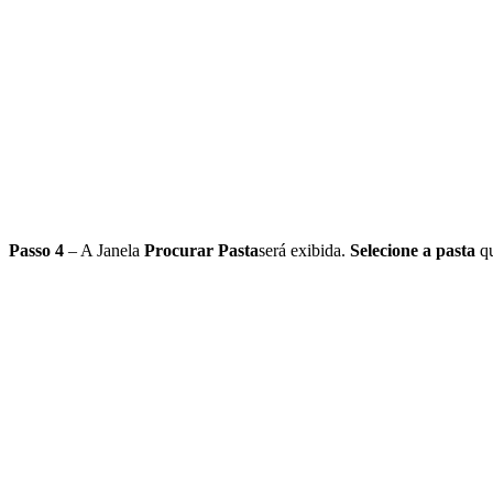
Passo 4
– A Janela
Procurar Pasta
será exibida.
Selecione a pasta
qu