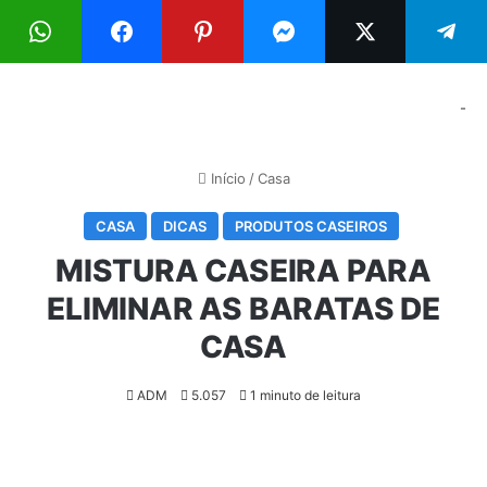
Menu
Pr
-
Início
/
Casa
CASA
DICAS
PRODUTOS CASEIROS
MISTURA CASEIRA PARA
ELIMINAR AS BARATAS DE
CASA
ADM
5.057
1 minuto de leitura