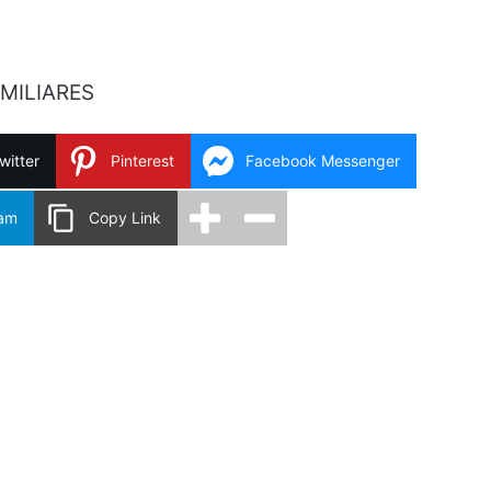
MILIARES
witter
Pinterest
Facebook Messenger
ram
Copy Link