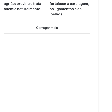
agrião: previne e trata
fortalecer a cartilagem,
anemia naturalmente
os ligamentos e os
joelhos
Carregar mais