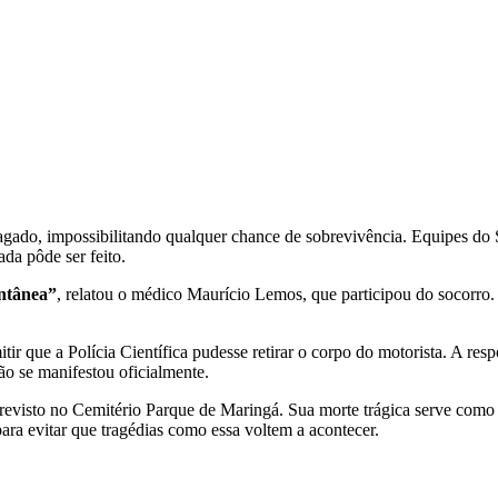
smagado, impossibilitando qualquer chance de sobrevivência. Equipes 
da pôde ser feito.
antânea”
, relatou o médico Maurício Lemos, que participou do socorro. A
ir que a Polícia Científica pudesse retirar o corpo do motorista. A res
 se manifestou oficialmente.
revisto no Cemitério Parque de Maringá. Sua morte trágica serve como a
ara evitar que tragédias como essa voltem a acontecer.