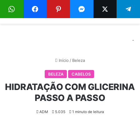
Menu
Pr
-
Início
/
Beleza
BELEZA
CABELOS
HIDRATAÇÃO COM GLICERINA
PASSO A PASSO
ADM
5.035
1 minuto de leitura