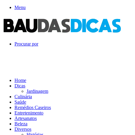
Menu
Procurar por
Home
Dicas
Jardinagem
Culinária
Saúde
Remédios Caseiros
Entretenimento
Artesanatos
Beleza
Diversos
Histórias