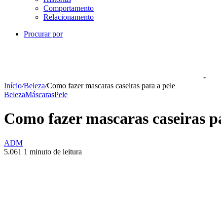
Comportamento
Relacionamento
Procurar por
-
Início
/
Beleza
/
Como fazer mascaras caseiras para a pele
Beleza
Máscaras
Pele
Como fazer mascaras caseiras pa
ADM
5.061
1 minuto de leitura