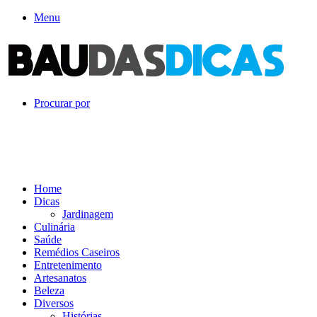
Menu
Procurar por
Home
Dicas
Jardinagem
Culinária
Saúde
Remédios Caseiros
Entretenimento
Artesanatos
Beleza
Diversos
Histórias