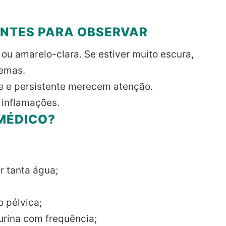
ANTES PARA OBSERVAR
a ou amarelo-clara. Se estiver muito escura,
lemas.
te e persistente merecem atenção.
u inflamações.
MÉDICO?
r tanta água;
o pélvica;
urina com frequência;