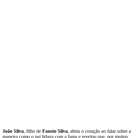
João Silva
, filho de
Fausto Silva
, abriu o coração ao falar sobre a
maneira como o pai lidava com a fama e revelou que, por muitos