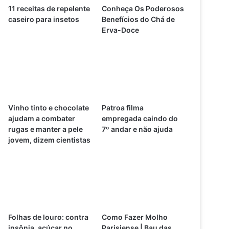
11 receitas de repelente
Conheça Os Poderosos
caseiro para insetos
Benefícios do Chá de
Erva-Doce
Vinho tinto e chocolate
Patroa filma
ajudam a combater
empregada caindo do
rugas e manter a pele
7º andar e não ajuda
jovem, dizem cientistas
Folhas de louro: contra
Como Fazer Molho
insônia, açúcar no
Parisiense | Bau das