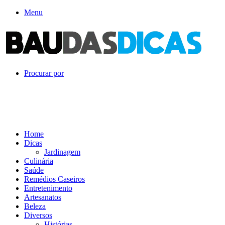
Menu
Procurar por
Home
Dicas
Jardinagem
Culinária
Saúde
Remédios Caseiros
Entretenimento
Artesanatos
Beleza
Diversos
Histórias