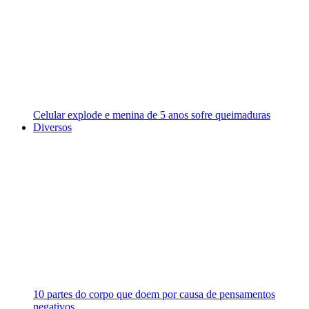
Celular explode e menina de 5 anos sofre queimaduras
Diversos
10 partes do corpo que doem por causa de pensamentos
negativos