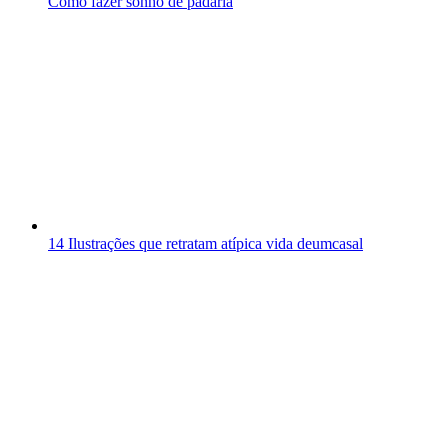
Como fazer sonho de padaria
14 Ilustrações que retratam atípica vida deumcasal