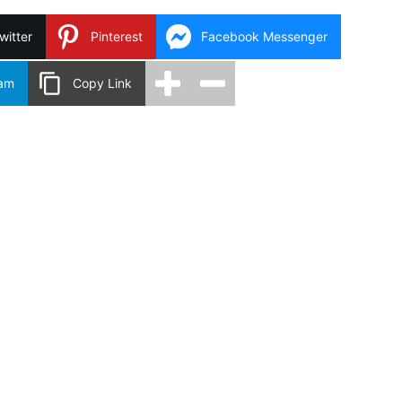
witter
Pinterest
Facebook Messenger
ram
Copy Link